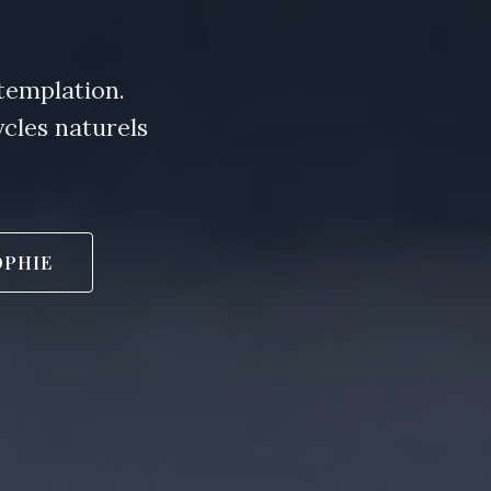
ntemplation.
cles naturels
OPHIE