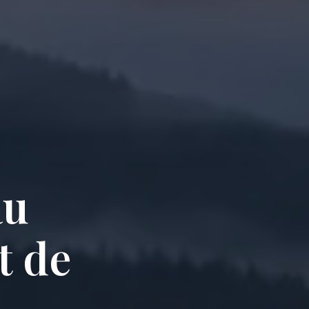
au
t de