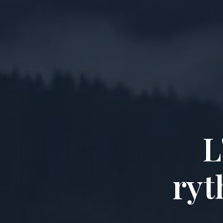
L
ryt